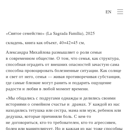
EN
«Святое семейство» (La Sagrada Família), 2025
складень, книга как объект, 40×42×45 см,
Александра Михайлова размышляет о роли семьи
в современном обществе. О том, что семья, как структура,
способная оградить от внешних опасностей зачастую сама
способна провоцировать болезненные ситуации. Как солнце
и свет от него, семья — живая противоречивая субстанция,
где самые близкие могут ранить и подарить ощущение
радости и любви в любой момент времени.
«Мы общались с подругами однажды и делились своими
историями о семейном счастье и драмах. У каждой из нас
находились тетушка или сестра, мама или муж, ребенок или
дедушка, которые причиняли боль. С кем-то
не договориться, кто-то требователен, кто-то агрессивен,
болен или манипулирует. Но и каждая из нас тоже способны